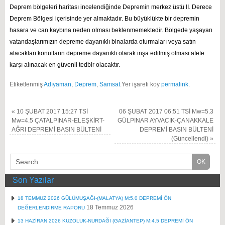
Deprem bölgeleri haritası incelendiğinde Depremin merkez üstü II. Derece
Deprem Bölgesi içerisinde yer almaktadır. Bu büyüklükte bir depremin
hasara ve can kaybına neden olması beklenmemektedir. Bölgede yaşayan
vatandaşlarımızın depreme dayanıklı binalarda oturmaları veya satın
alacakları konutların depreme dayanıklı olarak inşa edilmiş olması afete
karşı alınacak en güvenli tedbir olacaktır.
Etiketlenmiş
Adıyaman
,
Deprem
,
Samsat
.
Yer işareti koy
permalink
.
«
10 ŞUBAT 2017 15:27 TSİ
06 ŞUBAT 2017 06:51 TSİ Mw=5.3
Mw=4.5 ÇATALPINAR-ELEŞKİRT-
GÜLPINAR AYVACIK-ÇANAKKALE
AĞRI DEPREMİ BASIN BÜLTENİ
DEPREMİ BASIN BÜLTENİ
(Güncellendi)
»
Son Yazılar
18 TEMMUZ 2026 GÜLÜMUŞAĞI-(MALATYA) M:5.0 DEPREMİ ÖN
18 Temmuz 2026
DEĞERLENDİRME RAPORU
13 HAZİRAN 2026 KUZOLUK-NURDAĞI (GAZİANTEP) M:4.5 DEPREMİ ÖN