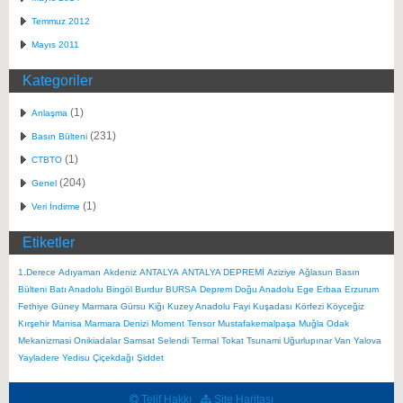
Temmuz 2012
Mayıs 2011
Kategoriler
(1)
Anlaşma
(231)
Basın Bülteni
(1)
CTBTO
(204)
Genel
(1)
Veri İndirme
Etiketler
1.Derece
Adıyaman
Akdeniz
ANTALYA
ANTALYA DEPREMİ
Aziziye
Ağlasun
Basın
Bülteni
Batı Anadolu
Bingöl
Burdur
BURSA
Deprem
Doğu Anadolu
Ege
Erbaa
Erzurum
Fethiye
Güney Marmara
Gürsu
Kiğı
Kuzey Anadolu Fayi
Kuşadası Körfezi
Köyceğiz
Kırşehir
Manisa
Marmara Denizi
Moment Tensor
Mustafakemalpaşa
Muğla
Odak
Mekanizmasi
Onikiadalar
Samsat
Selendi
Termal
Tokat
Tsunami
Uğurlupınar
Van
Yalova
Yayladere
Yedisu
Çiçekdağı
Şiddet
Telif Hakkı
Site Haritası