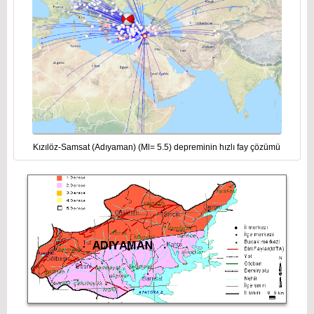
Kızılöz-Samsat (Adıyaman) (Ml= 5.5) depreminin hızlı fay çözümü