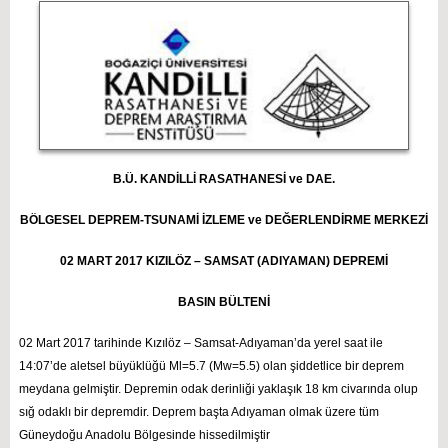
B.Ü. KANDİLLİ RASATHANESİ ve DAE.
BÖLGESEL DEPREM-TSUNAMİ İZLEME ve DEĞERLENDİRME MERKEZİ
02 MART 2017 KIZILÖZ – SAMSAT (ADIYAMAN) DEPREMİ
BASIN BÜLTENİ
02 Mart 2017 tarihinde Kızılöz – Samsat-Adıyaman’da yerel saat ile
14:07’de aletsel büyüklüğü Ml=5.7 (Mw=5.5) olan şiddetlice bir deprem
meydana gelmiştir. Depremin odak derinliği yaklaşık 18 km civarında olup
sığ odaklı bir depremdir. Deprem başta Adıyaman olmak üzere tüm
Güneydoğu Anadolu Bölgesinde hissedilmiştir