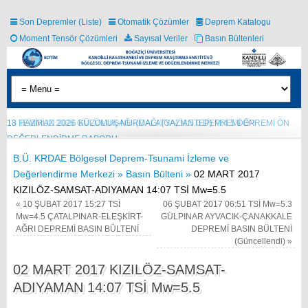
Son Depremler (Liste)
Otomatik Çözümler
Deprem Katalogu
Moment Tensör Çözümleri
Sayısal Veriler
Basın Bültenleri
18 TEMMUZ 2026 GÜLÜMUŞAĞI-(MALATYA) M:5.0 DEPREMİ ÖN
DEĞERLENDİRME RAPORU
B.Ü. KRDAE Bölgesel Deprem-Tsunami İzleme ve
Değerlendirme Merkezi »
Basın Bülteni »
02 MART 2017
KIZILÖZ-SAMSAT-ADIYAMAN 14:07 TSİ Mw=5.5
«
10 ŞUBAT 2017 15:27 TSİ
06 ŞUBAT 2017 06:51 TSİ Mw=5.3
Mw=4.5 ÇATALPINAR-ELEŞKİRT-
GÜLPINAR AYVACIK-ÇANAKKALE
AĞRI DEPREMİ BASIN BÜLTENİ
DEPREMİ BASIN BÜLTENİ
(Güncellendi)
»
02 MART 2017 KIZILÖZ-SAMSAT-
ADIYAMAN 14:07 TSİ Mw=5.5