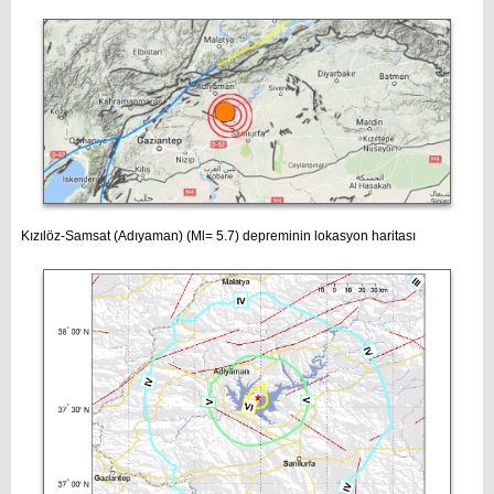
Kızılöz-Samsat (Adıyaman) (Ml= 5.7) depreminin lokasyon haritası