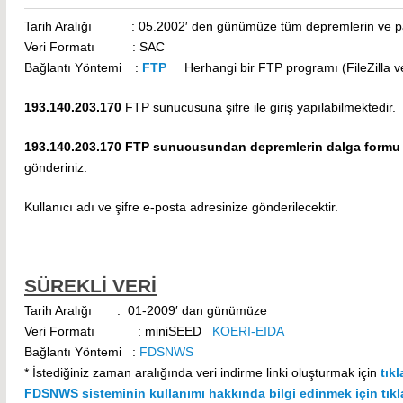
Tarih Aralığı : 05.2002′ den günümüze tüm depremlerin ve pat
Veri Formatı : SAC
Bağlantı Yöntemi :
FTP
Herhangi bir FTP programı (FileZilla vey
193.140.203.170
FTP sunucusuna şifre ile giriş yapılabilmektedir.
193.140.203.170 FTP sunucusundan depremlerin dalga formu ver
gönderiniz.
Kullanıcı adı ve şifre e-posta adresinize gönderilecektir.
SÜREKLİ VERİ
Tarih Aralığı : 01-
2009′ dan günümüze
Veri Formatı : miniSEED
KOERI-EIDA
Bağlantı Yöntemi :
FDSNWS
* İstediğiniz zaman aralığında veri indirme linki oluşturmak için
tıkl
FDSNWS sisteminin kullanımı hakkında bilgi edinmek için tıkla