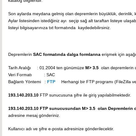
katalog bilgileridir.
Son aylarda meydana gelmiş olan depremlerin büyüklük, derinlik, ko
Aylar listesinden istediğiniz ayı seçip sağ alt taraftan listeye ulaşab
listeyi bilgisayarınıza txt formatında kaydedebilirsiniz.
Depremlerin
SAC formatında dalga formlarına
erişmek için aşağı
Tarih Aralığı : 01.2004 ten günümüze
M> 3.5
olan depremlerin d
Veri Formatı : SAC
Bağlantı Yöntemi :
FTP
Herhangi bir FTP programı (FileZilla vey
193.140.203.10
FTP sunucusuna şifre ile giriş yapılabilmektedir.
193.140.203.10 FTP sunucusundan M> 3.5 olan Depremlerin dalg
adresine mesaj gönderiniz.
Kullanıcı adı ve şifre e-posta adresinize gönderilecektir.