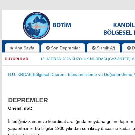
Ana Sayfa
Son Depremler
Sismik Ağ
D
DUYURULAR
18 TEMMUZ 2026 GÜLÜMUŞAĞI-(MALATYA) M:5.0 D
13 HAZİRAN 2026 KUZOLUK-NURDAĞI (GAZİANTEP) 
B.Ü. KRDAE Bölgesel Deprem-Tsunami İzleme ve Değerlendirme 
DEPREMLER
Önemli not:
İstediğiniz zaman ve koordinat aralığında meydana gelen deprem bil
yapabilirsiniz. Bu bilgiler 1900 yılından son iki ay öncesine kadar 