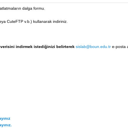
latmaların dalga formu.
a CuteFTP v.b.) kullanarak indiriniz.
isini indirmek istediğinizi belirterek
sislab@boun.edu.tr
e-posta 
ayınız
yınız.