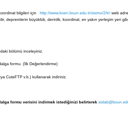
ordinat bilgileri için
http://www.koeri.boun.edu.tr/sismo/2/tr/
web adre
ilir, depremlerin büyüklük, derinlik, koordinat, en yakın yerleşim yeri gibi 
daki bölümü inceleyiniz.
alga formu. (İlk Değerlendirme)
a CuteFTP v.b.) kullanarak indiriniz.
a formu verisini indirmek istediğinizi belirterek
sislab@boun.edu