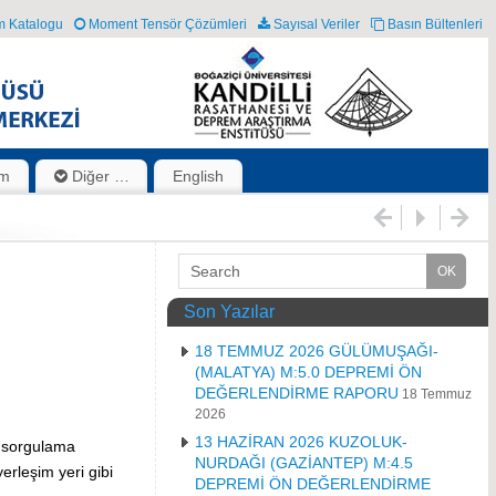
 Katalogu
Moment Tensör Çözümleri
Sayısal Veriler
Basın Bültenleri
im
Diğer …
English
Son Yazılar
18 TEMMUZ 2026 GÜLÜMUŞAĞI-
(MALATYA) M:5.0 DEPREMİ ÖN
DEĞERLENDİRME RAPORU
18 Temmuz
2026
13 HAZİRAN 2026 KUZOLUK-
 sorgulama
NURDAĞI (GAZİANTEP) M:4.5
erleşim yeri gibi
DEPREMİ ÖN DEĞERLENDİRME