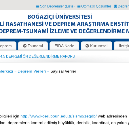
Son Depremler (Liste)
Otomatik Çözümler
Deprem
eprem
Tsunami
EIDA Node
Kurumsal
İletiş
EPREMİ ÖN DEĞERLENDİRME RAPORU
M:4.5 DEPREMİ ÖN DEĞERLENDİRME RAPORU
Merkezi »
Deprem Verileri »
Sayısal Veriler
gileri için
http://www.koeri.boun.edu.tr/sismo/zeqdb/
web adresinden
olan depremlerin kontrol edilmiş büyüklük, derinlik, koordinat, en yakın y