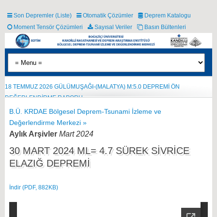
Son Depremler (Liste)
Otomatik Çözümler
Deprem Katalogu
Moment Tensör Çözümleri
Sayısal Veriler
Basın Bültenleri
18 TEMMUZ 2026 GÜLÜMUŞAĞI-(MALATYA) M:5.0 DEPREMİ ÖN
13 HAZİRAN 2026 KUZOLUK-NURDAĞI (GAZİANTEP) M:4.5 DEPREMİ ÖN
DEĞERLENDİRME RAPORU
DEĞERLENDİRME RAPORU
B.Ü. KRDAE Bölgesel Deprem-Tsunami İzleme ve
Değerlendirme Merkezi »
Aylık Arşivler
Mart 2024
30 MART 2024 ML= 4.7 SÜREK SİVRİCE
ELAZIĞ DEPREMİ
İndir (PDF, 882KB)