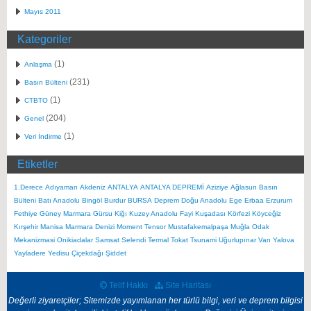
Mayıs 2011
Kategoriler
(1)
Anlaşma
(231)
Basın Bülteni
(1)
CTBTO
(204)
Genel
(1)
Veri İndirme
Etiketler
1.Derece
Adıyaman
Akdeniz
ANTALYA
ANTALYA DEPREMİ
Aziziye
Ağlasun
Basın
Bülteni
Batı Anadolu
Bingöl
Burdur
BURSA
Deprem
Doğu Anadolu
Ege
Erbaa
Erzurum
Fethiye
Güney Marmara
Gürsu
Kiğı
Kuzey Anadolu Fayi
Kuşadası Körfezi
Köyceğiz
Kırşehir
Manisa
Marmara Denizi
Moment Tensor
Mustafakemalpaşa
Muğla
Odak
Mekanizmasi
Onikiadalar
Samsat
Selendi
Termal
Tokat
Tsunami
Uğurlupınar
Van
Yalova
Yayladere
Yedisu
Çiçekdağı
Şiddet
Telif Hakkı
Site Haritası
Değerli ziyaretçiler; Sitemizde yayımlanan her türlü bilgi, veri ve deprem bilgisi