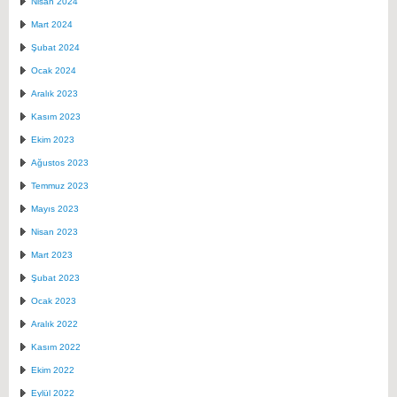
Nisan 2024
Mart 2024
Şubat 2024
Ocak 2024
Aralık 2023
Kasım 2023
Ekim 2023
Ağustos 2023
Temmuz 2023
Mayıs 2023
Nisan 2023
Mart 2023
Şubat 2023
Ocak 2023
Aralık 2022
Kasım 2022
Ekim 2022
Eylül 2022