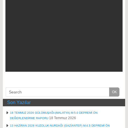
Son Yazılar
18 TEMMUZ 2026 GÜLÜMUŞAĞI-(MALATYA) M:5.0 DEPREMİ ÖN
18 Temmuz 2026
DEĞERLENDİRME RAPORU
13 HAZİRAN 2026 KUZOLUK-NURDAĞI (GAZİANTEP) M:4.5 DEPREMİ ÖN