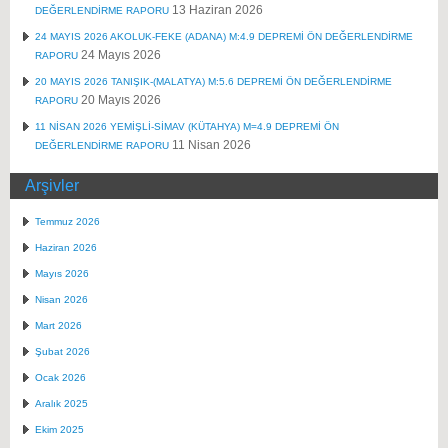
13 Haziran 2026
DEĞERLENDİRME RAPORU
24 MAYIS 2026 AKOLUK-FEKE (ADANA) M:4.9 DEPREMİ ÖN DEĞERLENDİRME
24 Mayıs 2026
RAPORU
20 MAYIS 2026 TANIŞIK-(MALATYA) M:5.6 DEPREMİ ÖN DEĞERLENDİRME
20 Mayıs 2026
RAPORU
11 NİSAN 2026 YEMİŞLİ-SİMAV (KÜTAHYA) M=4.9 DEPREMİ ÖN
11 Nisan 2026
DEĞERLENDİRME RAPORU
Arşivler
Temmuz 2026
Haziran 2026
Mayıs 2026
Nisan 2026
Mart 2026
Şubat 2026
Ocak 2026
Aralık 2025
Ekim 2025