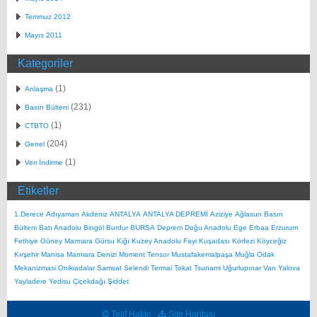
Temmuz 2012
Mayıs 2011
Kategoriler
(1)
Anlaşma
(231)
Basın Bülteni
(1)
CTBTO
(204)
Genel
(1)
Veri İndirme
Etiketler
1.Derece
Adıyaman
Akdeniz
ANTALYA
ANTALYA DEPREMİ
Aziziye
Ağlasun
Basın
Bülteni
Batı Anadolu
Bingöl
Burdur
BURSA
Deprem
Doğu Anadolu
Ege
Erbaa
Erzurum
Fethiye
Güney Marmara
Gürsu
Kiğı
Kuzey Anadolu Fayi
Kuşadası Körfezi
Köyceğiz
Kırşehir
Manisa
Marmara Denizi
Moment Tensor
Mustafakemalpaşa
Muğla
Odak
Mekanizmasi
Onikiadalar
Samsat
Selendi
Termal
Tokat
Tsunami
Uğurlupınar
Van
Yalova
Yayladere
Yedisu
Çiçekdağı
Şiddet
Telif Hakkı
Site Haritası