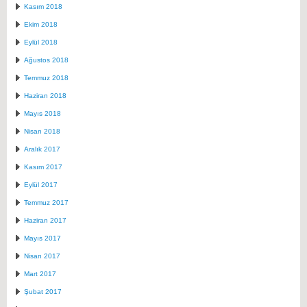
Kasım 2018
Ekim 2018
Eylül 2018
Ağustos 2018
Temmuz 2018
Haziran 2018
Mayıs 2018
Nisan 2018
Aralık 2017
Kasım 2017
Eylül 2017
Temmuz 2017
Haziran 2017
Mayıs 2017
Nisan 2017
Mart 2017
Şubat 2017