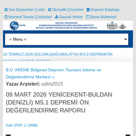
Son Depremler (Liste)
Otomatik Çözümler
Deprem Katalogu
Moment Tensör Çözümleri
Sayısal Veriler
Basın Bültenleri
18 TEMMUZ 2026 GÜLÜMUŞAĞI-(MALATYA) M:5.0 DEPREMİ ÖN
DEĞERLENDİRME RAPORU
B.Ü. KRDAE Bölgesel Deprem-Tsunami İzleme ve
Değerlendirme Merkezi »
Yazar Arşivleri:
udim2015
09 MART 2026 YENİCEKENT-BULDAN
(DENİZLİ) M5.1 DEPREMİ ÖN
DEĞERLENDİRME RAPORU
İndir (PDF, 2.19MB)