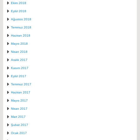
Ekim 2018
Eylül 2018
Ağustos 2018
Temmuz 2018
Haziran 2018
Mayıs 2018
Nisan 2018
Aralık 2017
Kasım 2017
Eylül 2017
Temmuz 2017
Haziran 2017
Mayıs 2017
Nisan 2017
Mart 2017
Şubat 2017
Ocak 2017