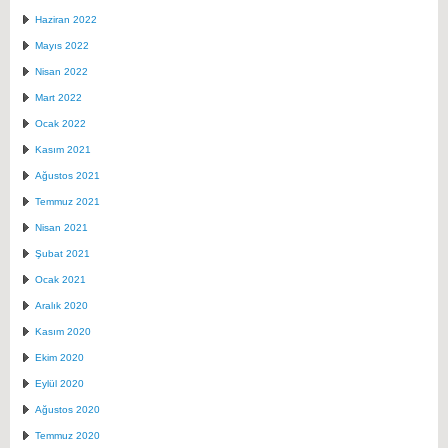
Haziran 2022
Mayıs 2022
Nisan 2022
Mart 2022
Ocak 2022
Kasım 2021
Ağustos 2021
Temmuz 2021
Nisan 2021
Şubat 2021
Ocak 2021
Aralık 2020
Kasım 2020
Ekim 2020
Eylül 2020
Ağustos 2020
Temmuz 2020