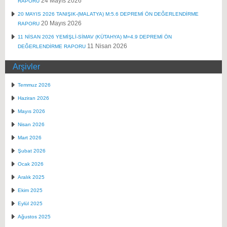
24 Mayıs 2026
RAPORU
20 MAYIS 2026 TANIŞIK-(MALATYA) M:5.6 DEPREMİ ÖN DEĞERLENDİRME
20 Mayıs 2026
RAPORU
11 NİSAN 2026 YEMİŞLİ-SİMAV (KÜTAHYA) M=4.9 DEPREMİ ÖN
11 Nisan 2026
DEĞERLENDİRME RAPORU
Arşivler
Temmuz 2026
Haziran 2026
Mayıs 2026
Nisan 2026
Mart 2026
Şubat 2026
Ocak 2026
Aralık 2025
Ekim 2025
Eylül 2025
Ağustos 2025