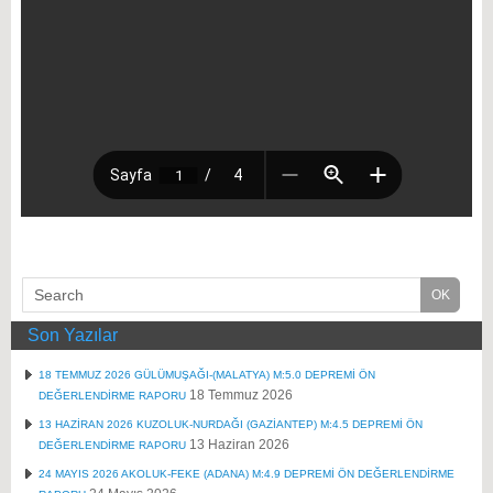
Son Yazılar
18 TEMMUZ 2026 GÜLÜMUŞAĞI-(MALATYA) M:5.0 DEPREMİ ÖN
18 Temmuz 2026
DEĞERLENDİRME RAPORU
13 HAZİRAN 2026 KUZOLUK-NURDAĞI (GAZİANTEP) M:4.5 DEPREMİ ÖN
13 Haziran 2026
DEĞERLENDİRME RAPORU
24 MAYIS 2026 AKOLUK-FEKE (ADANA) M:4.9 DEPREMİ ÖN DEĞERLENDİRME