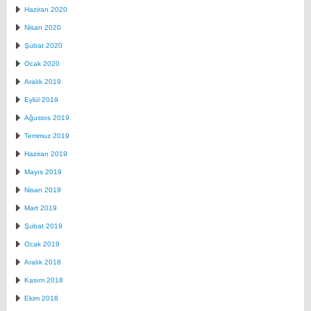
Haziran 2020
Nisan 2020
Şubat 2020
Ocak 2020
Aralık 2019
Eylül 2019
Ağustos 2019
Temmuz 2019
Haziran 2019
Mayıs 2019
Nisan 2019
Mart 2019
Şubat 2019
Ocak 2019
Aralık 2018
Kasım 2018
Ekim 2018