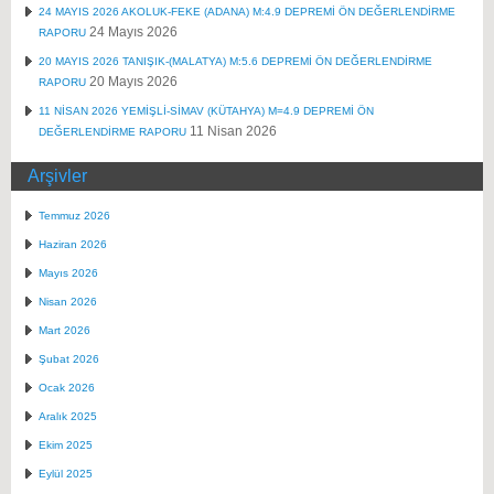
24 MAYIS 2026 AKOLUK-FEKE (ADANA) M:4.9 DEPREMİ ÖN DEĞERLENDİRME
24 Mayıs 2026
RAPORU
20 MAYIS 2026 TANIŞIK-(MALATYA) M:5.6 DEPREMİ ÖN DEĞERLENDİRME
20 Mayıs 2026
RAPORU
11 NİSAN 2026 YEMİŞLİ-SİMAV (KÜTAHYA) M=4.9 DEPREMİ ÖN
11 Nisan 2026
DEĞERLENDİRME RAPORU
Arşivler
Temmuz 2026
Haziran 2026
Mayıs 2026
Nisan 2026
Mart 2026
Şubat 2026
Ocak 2026
Aralık 2025
Ekim 2025
Eylül 2025