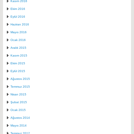
Kasım 2016
Ekim 2016
Eylül 2016
Haziran 2016
Mayıs 2016
Ocak 2016
Aralık 2015
Kasım 2015
Ekim 2015
Eylül 2015
Ağustos 2015
Temmuz 2015
Nisan 2015
Şubat 2015
Ocak 2015
Ağustos 2014
Mayıs 2014
Temmuz 2012