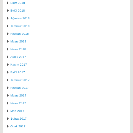
Ekim 2018
Eylül 2018
Ağustos 2018
Temmuz 2018
Haziran 2018
Mayıs 2018
Nisan 2018
Aralık 2017
Kasım 2017
Eylül 2017
Temmuz 2017
Haziran 2017
Mayıs 2017
Nisan 2017
Mart 2017
Şubat 2017
Ocak 2017