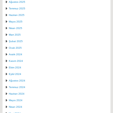
Ağustos 2025
Temmuz 2025
Haziran 2025
Mayıs 2025
Nisan 2025
Mart 2025
Şubat 2025
Ocak 2025
Aralık 2024
Kasım 2024
Ekim 2024
Eylül 2024
Ağustos 2024
Temmuz 2024
Haziran 2024
Mayıs 2024
Nisan 2024