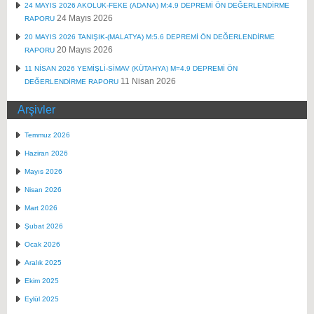
24 MAYIS 2026 AKOLUK-FEKE (ADANA) M:4.9 DEPREMİ ÖN DEĞERLENDİRME
24 Mayıs 2026
RAPORU
20 MAYIS 2026 TANIŞIK-(MALATYA) M:5.6 DEPREMİ ÖN DEĞERLENDİRME
20 Mayıs 2026
RAPORU
11 NİSAN 2026 YEMİŞLİ-SİMAV (KÜTAHYA) M=4.9 DEPREMİ ÖN
11 Nisan 2026
DEĞERLENDİRME RAPORU
Arşivler
Temmuz 2026
Haziran 2026
Mayıs 2026
Nisan 2026
Mart 2026
Şubat 2026
Ocak 2026
Aralık 2025
Ekim 2025
Eylül 2025