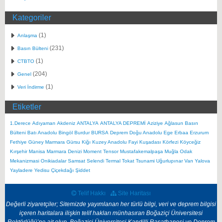
Kategoriler
(1)
Anlaşma
(231)
Basın Bülteni
(1)
CTBTO
(204)
Genel
(1)
Veri İndirme
Etiketler
1.Derece
Adıyaman
Akdeniz
ANTALYA
ANTALYA DEPREMİ
Aziziye
Ağlasun
Basın
Bülteni
Batı Anadolu
Bingöl
Burdur
BURSA
Deprem
Doğu Anadolu
Ege
Erbaa
Erzurum
Fethiye
Güney Marmara
Gürsu
Kiğı
Kuzey Anadolu Fayi
Kuşadası Körfezi
Köyceğiz
Kırşehir
Manisa
Marmara Denizi
Moment Tensor
Mustafakemalpaşa
Muğla
Odak
Mekanizmasi
Onikiadalar
Samsat
Selendi
Termal
Tokat
Tsunami
Uğurlupınar
Van
Yalova
Yayladere
Yedisu
Çiçekdağı
Şiddet
Telif Hakkı
Site Haritası
Değerli ziyaretçiler; Sitemizde yayımlanan her türlü bilgi, veri ve deprem bilgisi
içeren haritalara ilişkin telif hakları münhasıran Boğaziçi Üniversitesi