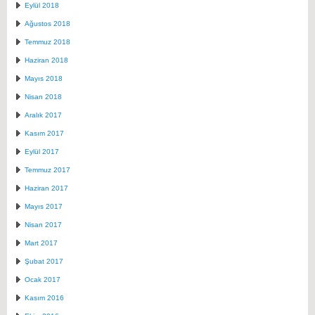
Eylül 2018
Ağustos 2018
Temmuz 2018
Haziran 2018
Mayıs 2018
Nisan 2018
Aralık 2017
Kasım 2017
Eylül 2017
Temmuz 2017
Haziran 2017
Mayıs 2017
Nisan 2017
Mart 2017
Şubat 2017
Ocak 2017
Kasım 2016