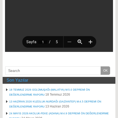
Son Yazılar
18 TEMMUZ 2026 GÜLÜMUŞAĞI-(MALATYA) M:5.0 DEPREMİ ÖN
18 Temmuz 2026
DEĞERLENDİRME RAPORU
13 HAZİRAN 2026 KUZOLUK-NURDAĞI (GAZİANTEP) M:4.5 DEPREMİ ÖN
13 Haziran 2026
DEĞERLENDİRME RAPORU
24 MAYIS 2026 AKOLUK-FEKE (ADANA) M:4.9 DEPREMİ ÖN DEĞERLENDİRME