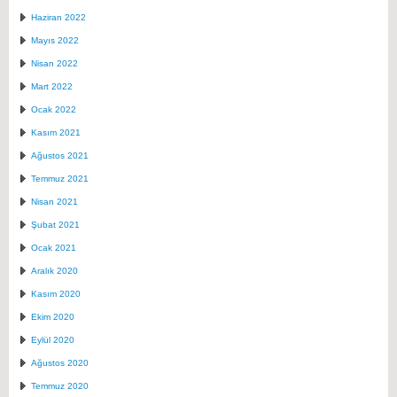
Haziran 2022
Mayıs 2022
Nisan 2022
Mart 2022
Ocak 2022
Kasım 2021
Ağustos 2021
Temmuz 2021
Nisan 2021
Şubat 2021
Ocak 2021
Aralık 2020
Kasım 2020
Ekim 2020
Eylül 2020
Ağustos 2020
Temmuz 2020