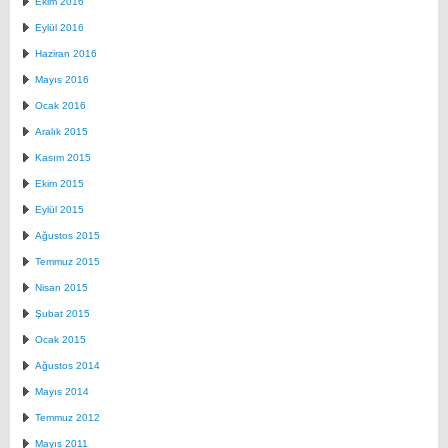
Ekim 2016
Eylül 2016
Haziran 2016
Mayıs 2016
Ocak 2016
Aralık 2015
Kasım 2015
Ekim 2015
Eylül 2015
Ağustos 2015
Temmuz 2015
Nisan 2015
Şubat 2015
Ocak 2015
Ağustos 2014
Mayıs 2014
Temmuz 2012
Mayıs 2011