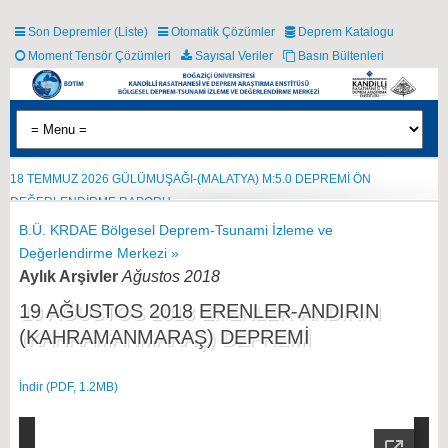
Son Depremler (Liste)
Otomatik Çözümler
Deprem Katalogu
Moment Tensör Çözümleri
Sayısal Veriler
Basın Bültenleri
18 TEMMUZ 2026 GÜLÜMUŞAĞI-(MALATYA) M:5.0 DEPREMİ ÖN
DEĞERLENDİRME RAPORU
B.Ü. KRDAE Bölgesel Deprem-Tsunami İzleme ve
Değerlendirme Merkezi »
Aylık Arşivler
Ağustos 2018
19 AĞUSTOS 2018 ERENLER-ANDIRIN
(KAHRAMANMARAŞ) DEPREMİ
İndir (PDF, 1.2MB)