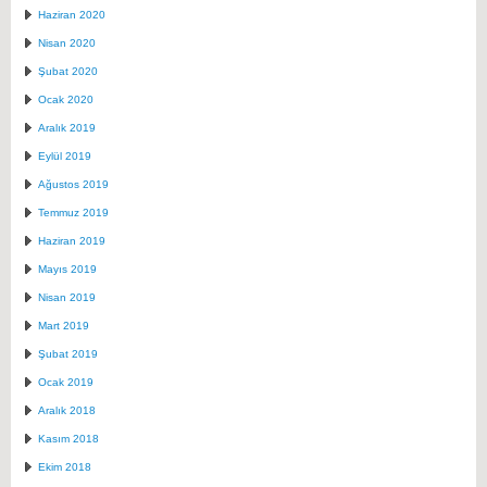
Haziran 2020
Nisan 2020
Şubat 2020
Ocak 2020
Aralık 2019
Eylül 2019
Ağustos 2019
Temmuz 2019
Haziran 2019
Mayıs 2019
Nisan 2019
Mart 2019
Şubat 2019
Ocak 2019
Aralık 2018
Kasım 2018
Ekim 2018