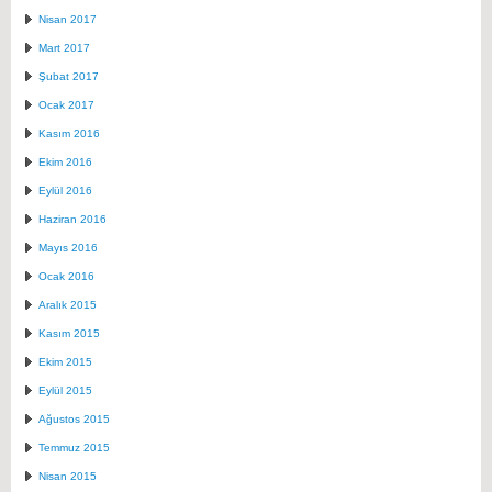
Nisan 2017
Mart 2017
Şubat 2017
Ocak 2017
Kasım 2016
Ekim 2016
Eylül 2016
Haziran 2016
Mayıs 2016
Ocak 2016
Aralık 2015
Kasım 2015
Ekim 2015
Eylül 2015
Ağustos 2015
Temmuz 2015
Nisan 2015