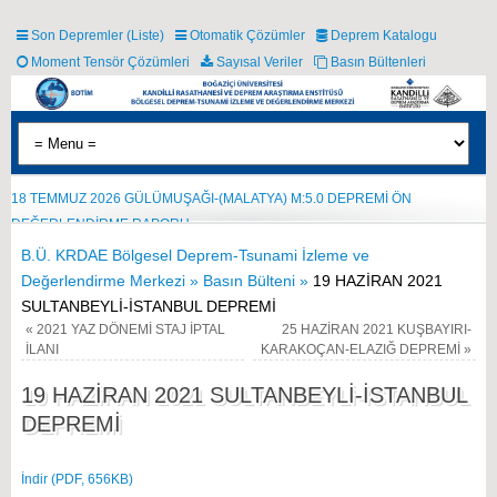
Son Depremler (Liste)
Otomatik Çözümler
Deprem Katalogu
Moment Tensör Çözümleri
Sayısal Veriler
Basın Bültenleri
18 TEMMUZ 2026 GÜLÜMUŞAĞI-(MALATYA) M:5.0 DEPREMİ ÖN
DEĞERLENDİRME RAPORU
B.Ü. KRDAE Bölgesel Deprem-Tsunami İzleme ve
Değerlendirme Merkezi »
Basın Bülteni »
19 HAZİRAN 2021
SULTANBEYLİ-İSTANBUL DEPREMİ
«
2021 YAZ DÖNEMİ STAJ İPTAL
25 HAZİRAN 2021 KUŞBAYIRI-
İLANI
KARAKOÇAN-ELAZIĞ DEPREMİ
»
19 HAZİRAN 2021 SULTANBEYLİ-İSTANBUL
DEPREMİ
İndir (PDF, 656KB)