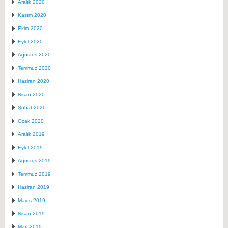
Aralık 2020
Kasım 2020
Ekim 2020
Eylül 2020
Ağustos 2020
Temmuz 2020
Haziran 2020
Nisan 2020
Şubat 2020
Ocak 2020
Aralık 2019
Eylül 2019
Ağustos 2019
Temmuz 2019
Haziran 2019
Mayıs 2019
Nisan 2019
Mart 2019