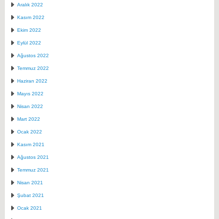
Aralık 2022
Kasım 2022
Ekim 2022
Eylül 2022
Ağustos 2022
Temmuz 2022
Haziran 2022
Mayıs 2022
Nisan 2022
Mart 2022
Ocak 2022
Kasım 2021
Ağustos 2021
Temmuz 2021
Nisan 2021
Şubat 2021
Ocak 2021