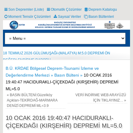
Son Depremler (Liste)
Otomatik Çözümler
Deprem Katalogu
Moment Tensör Çözümleri
Sayısal Veriler
Basın Bültenleri
18 TEMMUZ 2026 GÜLÜMUŞAĞI-(MALATYA) M:5.0 DEPREMİ ÖN
DEĞERLENDİRME RAPORU
B.Ü. KRDAE Bölgesel Deprem-Tsunami İzleme ve
Değerlendirme Merkezi »
Basın Bülteni »
10 OCAK 2016
19:40:47 HACIDURAKLI-ÇİÇEKDAĞI (KIRŞEHİR) DEPREMİ
ML=5.0
«
BASIN BÜLTENİ:Güzelköy
VERİ İNDİRME WEB ARAYÜZÜ
Açıkları-TEKİRDAĞ-MARMARA
İÇİN TIKLAYINIZ…
»
DENİZİ DEPREMİ ML=3.9
10 OCAK 2016 19:40:47 HACIDURAKLI-
ÇİÇEKDAĞI (KIRŞEHİR) DEPREMİ ML=5.0