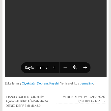
Etiketlenmiş
Çiçekdağı
,
Deprem
,
Kırşehir
.
Yer işareti koy
permalink
.
«
BASIN BÜLTENİ:Güzelköy
VERİ İNDİRME WEB ARAYÜZÜ
Açıkları-TEKİRDAĞ-MARMARA
İÇİN TIKLAYINIZ…
»
DENİZİ DEPREMİ ML=3.9