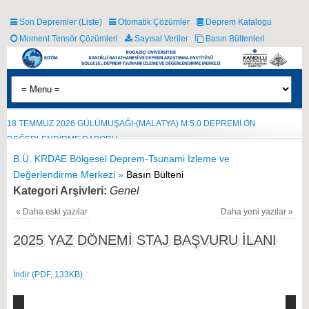
Son Depremler (Liste)
Otomatik Çözümler
Deprem Katalogu
Moment Tensör Çözümleri
Sayısal Veriler
Basın Bültenleri
18 TEMMUZ 2026 GÜLÜMUŞAĞI-(MALATYA) M:5.0 DEPREMİ ÖN
DEĞERLENDİRME RAPORU
B.Ü. KRDAE Bölgesel Deprem-Tsunami İzleme ve
Değerlendirme Merkezi »
Basın Bülteni
Kategori Arşivleri:
Genel
«
Daha eski yazılar
Daha yeni yazılar
»
2025 YAZ DÖNEMİ STAJ BAŞVURU İLANI
İndir (PDF, 133KB)