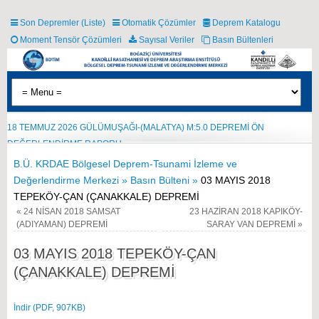
Son Depremler (Liste)
Otomatik Çözümler
Deprem Katalogu
Moment Tensör Çözümleri
Sayısal Veriler
Basın Bültenleri
18 TEMMUZ 2026 GÜLÜMUŞAĞI-(MALATYA) M:5.0 DEPREMİ ÖN
DEĞERLENDİRME RAPORU
B.Ü. KRDAE Bölgesel Deprem-Tsunami İzleme ve
Değerlendirme Merkezi »
Basın Bülteni »
03 MAYIS 2018
TEPEKÖY-ÇAN (ÇANAKKALE) DEPREMİ
«
24 NİSAN 2018 SAMSAT
23 HAZİRAN 2018 KAPIKÖY-
(ADIYAMAN) DEPREMİ
SARAY VAN DEPREMİ
»
03 MAYIS 2018 TEPEKÖY-ÇAN
(ÇANAKKALE) DEPREMİ
İndir (PDF, 907KB)