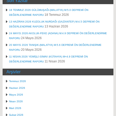
Son Yazılar
18 TEMMUZ 2026 GÜLÜMUŞAĞI-(MALATYA) M:5.0 DEPREMİ ÖN
18 Temmuz 2026
DEĞERLENDİRME RAPORU
13 HAZİRAN 2026 KUZOLUK-NURDAĞI (GAZİANTEP) M:4.5 DEPREMİ ÖN
13 Haziran 2026
DEĞERLENDİRME RAPORU
24 MAYIS 2026 AKOLUK-FEKE (ADANA) M:4.9 DEPREMİ ÖN DEĞERLENDİRME
24 Mayıs 2026
RAPORU
20 MAYIS 2026 TANIŞIK-(MALATYA) M:5.6 DEPREMİ ÖN DEĞERLENDİRME
20 Mayıs 2026
RAPORU
11 NİSAN 2026 YEMİŞLİ-SİMAV (KÜTAHYA) M=4.9 DEPREMİ ÖN
11 Nisan 2026
DEĞERLENDİRME RAPORU
Arşivler
Temmuz 2026
Haziran 2026
Mayıs 2026
Nisan 2026
Mart 2026
Şubat 2026