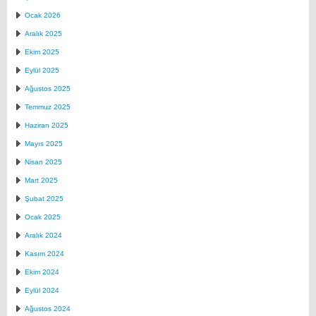
Ocak 2026
Aralık 2025
Ekim 2025
Eylül 2025
Ağustos 2025
Temmuz 2025
Haziran 2025
Mayıs 2025
Nisan 2025
Mart 2025
Şubat 2025
Ocak 2025
Aralık 2024
Kasım 2024
Ekim 2024
Eylül 2024
Ağustos 2024