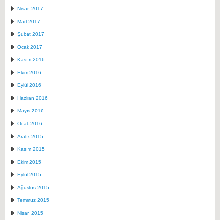
Nisan 2017
Mart 2017
Şubat 2017
Ocak 2017
Kasım 2016
Ekim 2016
Eylül 2016
Haziran 2016
Mayıs 2016
Ocak 2016
Aralık 2015
Kasım 2015
Ekim 2015
Eylül 2015
Ağustos 2015
Temmuz 2015
Nisan 2015