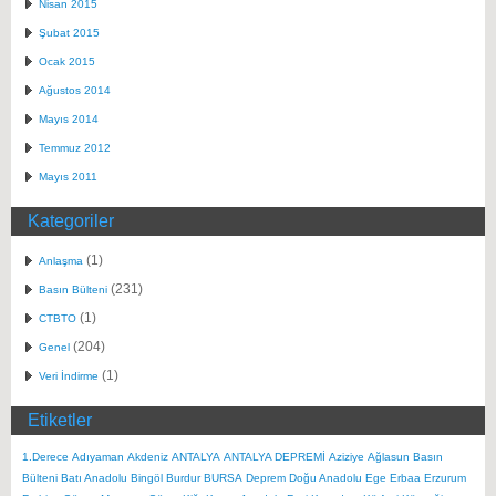
Nisan 2015
Şubat 2015
Ocak 2015
Ağustos 2014
Mayıs 2014
Temmuz 2012
Mayıs 2011
Kategoriler
(1)
Anlaşma
(231)
Basın Bülteni
(1)
CTBTO
(204)
Genel
(1)
Veri İndirme
Etiketler
1.Derece
Adıyaman
Akdeniz
ANTALYA
ANTALYA DEPREMİ
Aziziye
Ağlasun
Basın
Bülteni
Batı Anadolu
Bingöl
Burdur
BURSA
Deprem
Doğu Anadolu
Ege
Erbaa
Erzurum