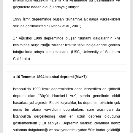
(maksimum yükseklik =2.9m) kıyı kesimlerde su baskınlarına ve
göçmelere neden olduğu ortaya çıkmıştır.
1999 İzmit depreminde oluşan tsunamiye ait dalga yükseklikleri
şekilde görülmektedir. (Altınok et al., 2001).
17 Ağustos 1999 depreminde oluşan tsunami dalgalarının kıyı
kesiminde oluşturduğu zararlar İzmit’in farklı bölgelerinde çekilen
fotoğraflarla ortaya konulmaktadır. (USC, University of Southern
California)
● 10 Temmuz 1894 İstanbul depremi (Mw>7)
İstanbul’da 1999 İzmit depreminden önce hissedilen en şiddetli
deprem olan “Büyük Hareket-i Arz”, şehrin genelinde ciddi
hasarlara yol açmıştır. Eldeki kaynaklar, bu depremin etkisinin çok
geniş bir alana yayıldığını doğrularken, süre açısından da
İstanbul’da gerçekleşmiş olan en uzun deprem olduğunu
göstermektedir (~18 saniye). Depremin merkezi civarında deniz
sularının dalgalandığı ve bazı yerlerde kıyıdan 50m kadar çekildiği