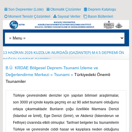
Son Depremler (Liste)
Otomatik Çözümler
Deprem Katalogu
Moment Tensör Çözümleri
Sayısal Veriler
Basın Bültenleri
13 HAZİRAN 2026 KUZOLUK-NURDAĞI (GAZİANTEP) M:4.5 DEPREMİ ÖN
DEĞERLENDİRME RAPORU
B.Ü. KRDAE Bölgesel Deprem-Tsunami İzleme ve
Değerlendirme Merkezi »
Tsunami »
Türkiyedeki Önemli
Tsunamiler
Türkiye çevresindeki denizler için yapılan bilimsel araştırmalar,
son 3000 yıl içinde kayda geçmiş en az 90 adet tsunami olduğunu
ortaya çıkarmaktadır. Bunların çoğu özellikle Marmara Denizi
(İstanbul ve İzmit), Ege Denizi (İzmir), ve Akdeniz (İskenderun ve
Fethiye) civarında etkili olmuştur. Tarihsel belgeler bu tsunamilerin
Türkiye ve çevresinde ciddi hasar ve kayıplara neden olduğunu