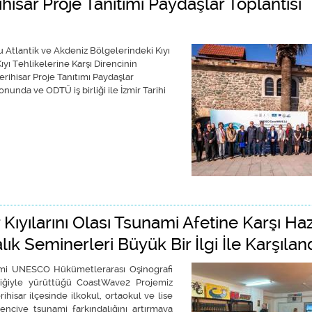
ar Proje Tanıtımı Paydaşlar Toplantısı
tlantik ve Akdeniz Bölgelerindeki Kıyı
ıyı Tehlikelerine Karşı Direncinin
rihisar Proje Tanıtımı Paydaşlar
unda ve ODTÜ iş birliği ile İzmir Tarihi
lar Toplantısı Gerçekleştirildi hakkında
Kıyılarını Olası Tsunami Afetine Karşı Hazı
ık Seminerleri Büyük Bir İlgi İle Karşılan
nami UNESCO Hükümetlerarası Oşinografi
ğiyle yürüttüğü CoastWave2 Projemiz
hisar ilçesinde ilkokul, ortaokul ve lise
ciye tsunami farkındalığını artırmaya