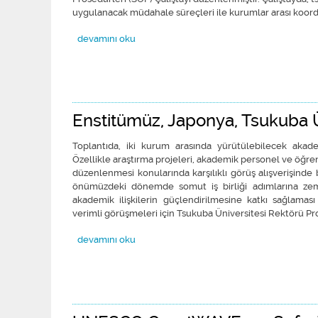
uygulanacak müdahale süreçleri ile kurumlar arası koord
Seferihisar Tsunamiye Hazır Kent Çalışmaları Hızla Dev
devamını oku
Enstitümüz, Japonya, Tsukuba Ü
Toplantıda, iki kurum arasında yürütülebilecek akademi
Özellikle araştırma projeleri, akademik personel ve öğrenc
düzenlenmesi konularında karşılıklı görüş alışverişinde
önümüzdeki dönemde somut iş birliği adımlarına zemi
akademik ilişkilerin güçlendirilmesine katkı sağlaması
verimli görüşmeleri için Tsukuba Üniversitesi Rektörü Pro
Enstitümüz, Japonya, Tsukuba Üniversitesi’nden gelen 
devamını oku