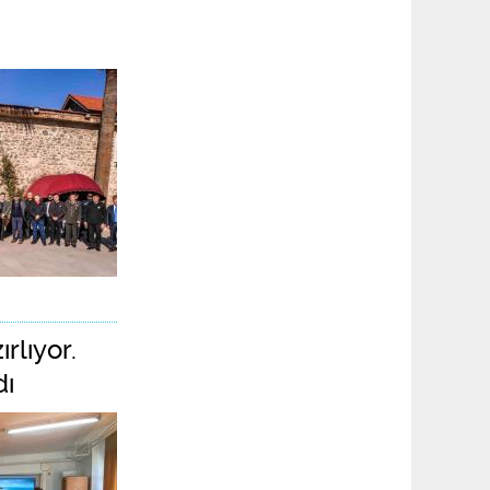
rlıyor.
dı