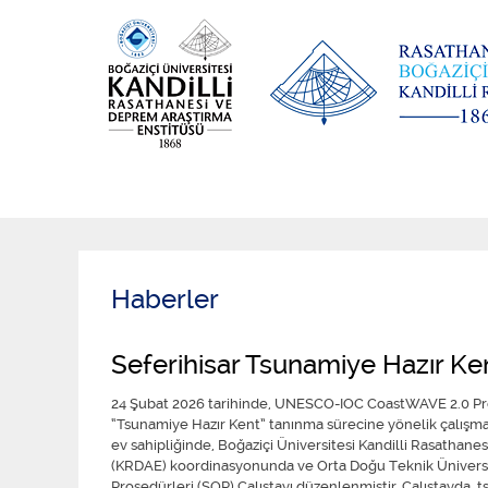
Haberler
Seferihisar Tsunamiye Hazır Ke
24 Şubat 2026 tarihinde, UNESCO-IOC CoastWAVE 2.0 Proj
“Tsunamiye Hazır Kent” tanınma sürecine yönelik çalışma
ev sahipliğinde, Boğaziçi Üniversitesi Kandilli Rasathan
(KRDAE) koordinasyonunda ve Orta Doğu Teknik Üniversites
Prosedürleri (SOP) Çalıştayı düzenlenmiştir. Çalıştayda, 