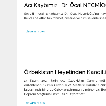
Acı Kaybımız.. Dr. Öcal NECMİ
Sevgili mesai arkadaşımız Dr. Öcal Necmioğlu’nu kay
Kendisine Allah’tan rahmet, ailesine ve tüm sevenlerine b
Acı Kaybımız.. Dr. Öcal NECMİOĞLU hakkında
devamını oku
Özbekistan Heyetinden Kandilli
17 Kasım 2025 tarihinde, Özbekistan Cumhuriyeti 
düzenlenen “Sismik Güvenlik ve Afetlere Hazırlık Alanı
kapsamında bir grup Özbek araştırmacı ve mühendis, Boğa
Deprem Araştırma Enstitüsü’nü ziyaret etti.
Özbekistan Heyetinden Kandilli’ye Ziyaret hakkında
devamını oku