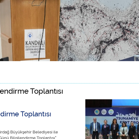
Uyarı Sistemi basına tanıtıldı hakkında
lendirme Toplantısı
dirme Toplantısı
rdağ Büyükşehir Belediyesi ile
 Günü Bilgilendirme Toplantısı”