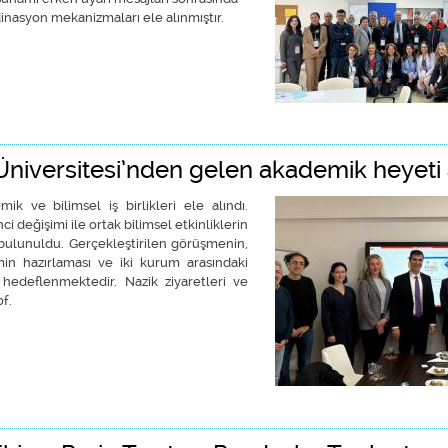
inasyon mekanizmaları ele alınmıştır.
am Ediyor hakkında
niversitesi’nden gelen akademik heyeti 
k ve bilimsel iş birlikleri ele alındı.
i değişimi ile ortak bilimsel etkinliklerin
 bulunuldu. Gerçekleştirilen görüşmenin,
n hazırlaması ve iki kurum arasındaki
 hedeflenmektedir. Nazik ziyaretleri ve
f.
akademik heyeti ağırladı hakkında