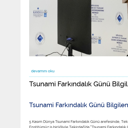
Rasathanemiz tarafından hayata geçirilen Deprem Erken 
devamını oku
Tsunami Farkındalık Günü Bilgi
Tsunami Farkındalık Günü Bilgilen
5 Kasım Dünya Tsunami Farkındalık Günü arefesinde, Teki
Enstitümüz iş birliğiyle Tekirdağ’da “Tsunami Farkındalık