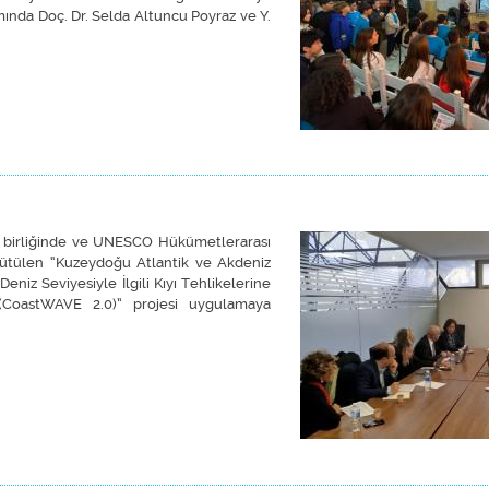
ında Doç. Dr. Selda Altuncu Poyraz ve Y.
Afetine Karşı Hazırlıyor. Seferihisar’da Tsunami Farkındalık Seminerleri Büyü
iş birliğinde ve UNESCO Hükümetlerarası
tülen “Kuzeydoğu Atlantik ve Akdeniz
eniz Seviyesiyle İlgili Kıyı Tehlikelerine
si (CoastWAVE 2.0)” projesi uygulamaya