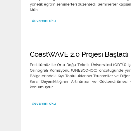
yönelik eğitim seminerleri düzenledi. Seminerler kapsam
Müh.
Kandilli Rasathanesi Seferihisar Kıyılarını Olası Tsunami 
devamını oku
CoastWAVE 2.0 Projesi Başladı
Enstitümüz ile Orta Doğu Teknik Üniversitesi (ODTÜ) 
Oşinografi Komisyonu (UNESCO-IOC) öncülüğünde yürü
Bölgelerindeki Kıyı Topluluklarının Tsunamiler ve Diğer D
Karşı Dayanıklılığının Artırılması ve Güçlendirilme
konulmuştur.
CoastWAVE 2.0 Projesi Başladı hakkında
devamını oku