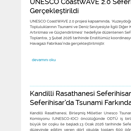
UNESCO CoastWAVE 2.0 Seferihis
Gerçekleştirildi
UNESCO CoastWAVE 2.0 projesi kapsamında, "Kuzeydoğu A
Topluluklarının Tsunami ve Deniz Seviyesiyle İlgili Diğer K
Artırılması ve Güçlendirilmesi" hedefiyle düzenlenen Sefe
Toplantısı, 3 Şubat 2026 tarihinde Enstitümüz koordinasyon
Havagazı Fabrikası’nda gerçekleştirilmiştir.
UNESCO CoastWAVE 2.0 Seferihisar Proje Tanıtımı Paydaş
devamını oku
Kandilli Rasathanesi Seferihisar 
Seferihisar’da Tsunami Farkındal
Kandilli Rasathanesi, Birleşmiş Milletler Unesco Tsu
Komisyonu (UNESCO-IOC) öncülüğünde ODTÜ iş birli
büyük bir coşku ile başladı.13 Ocak 2026 tarihinde Seferi
düzeyinde eğitim veren dört okulda toplam 600 öğren