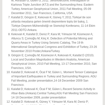
M; Horasan G; Gülen G; 2011. Seismotectonic Investigation of
Karlıova Triple Junction (KTJ) and the Surrounding Area: Eastern
Turkey. American Geophysical Union, 2011 Fall Meeting, 05-09
December 2011, San Francisco, California, USA.
Kalafat D; Görgün E; Kekovalı K; Güneş Y; 2011.Türkiye’de son
yıllarda meydana gelen önemli depremlere toplu bir bakış, 1.
Türkiye Deprem Mühendisliği ve Sismoloji Konferansı, 11-14 Ekim
2011-ODTÜ-Ankara.
Kekovalı K; Kalafat D; Deniz P; Kara M; Yılmazer M; Küsmezer A;
Altuncu S; Çomoğlu M; Kılıç K. Detection of Potential Mining and
Quarry Areas in Turkey Using Seismic Catalog, The 19 th
International Geophysical Congress and Exhibition of Turkey, 23-26
November 2010 Poster,Ankara/Turkey.
Görgün E; Çomoğlu M; Küsmezer A; Kekovalı K; Kalafat D (2010).
Local and Duration Magnitudes in Western Anatolia, American
Geophysical Union, 2010 Fall Meeting, 13-17 December 2010, San
Francisco, USA.
Kalafat D; Kekovali K; Öcal F M; Gülen L. Moment Tensor Catalogue
of Important Earthquakes in Turkey and Surrounding Regions. AGU
Fall Meeting, poster presentation,14-18 December 2009 San
Francisco.
Kalafat D; Kekovali K; Öcal F M; Gülen L.Recent Seismic Activity in
Afsar-Bala (Ankara).Central Turkey,AGU Fall Meeting San Francisco
14-18 December 2009, poster presentation
Kalafat D: Kekovalı K; Güneş Y; Yılmazer M; Kara M; Deniz P;