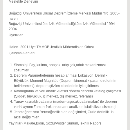
Meslekte Deneyim
Boğaziçi Üniversitesi Ulusal Deprem İzleme Merkezi Müdür Yrd. 2005-
halen
Boğaziçi Üniversitesi Jeofizik Mühendisliği Jeofizik Mühendisi 1994-
2004
Üyelikler
Halen- 2001 Üye TMMOB Jeofizik Mühendisleri Odası
Çalışma Alanları
Sismoloji Fay, kırılma, anaşok, artçı şok,odak mekanizması
çözümleri
Deprem Parametrelerinin hesaplanması Lokasyon, Derinlik,
Büyüklük, Moment Magnitüd (Deprem kinematik parametrelerinin
belirlenmesi), deprem çözüm kriterlerinin iyileştirilmesi
Kataloglama ve veri analizi Aletsel dönem deprem katalog çalışması
(Şiddet, büyüklük, iç merkez, dış merkez, referans)
Yapay kaynaklı patlatma (maden-taşocak patlatmaları) ile deprem
verisi ayrımı Zaman-frekans ortamı analizleri,istatistiksel sismoloji
Jeomağnetizma Yermağnetik alan değişimleri, Curie derinlik- Isı
akısı değişimleri
Yayınlar (Makale,Bidiri, Sözlü/Poster Sunum,Teknik Rapor)