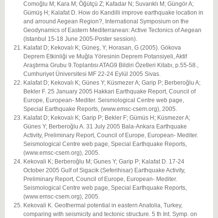
Comoğlu M; Kara M; Öğütçü Z; Kafadar N; Suvarıklı M; Güngör A;
Gümüş H; Kalafat D. How do Kandilli improve earthquake location in
and arround Aegean Region?, International Symposium on the
Geodynamics of Eastern Mediterranean: Active Tectonics of Aegean
(Istanbul 15-18 June 2005-Poster session).
Kalafat D; Kekovalı K; Güneş, Y; Horasan, G (2005). Gökova
Deprem Etkinliği ve Muğla Yöresinin Deprem Potansiyeli, Aktif
Araştırma Grubu 9.Toplantısı ATAG9 Bildiri Özetleri Kitabı, p.55-58.,
Cumhuriyet Üniversitesi MF 22-24 Eylül 2005 Sivas.
Kalafat D; Kekovalı K; Günes Y; Küsmezer A; Garip P; Berberoğlu A;
Bekler F. 25 January 2005 Hakkari Earthquake Report, Council of
Europe, European- Mediter. Seismological Centre web page,
Special Earthquake Reports, (www.emsc-csem.org), 2005.
Kalafat D; Kekovalı K; Garip P; Bekler F; Gümüs H; Küsmezer A;
Günes Y; Berberoğlu A. 31 July 2005 Bala-Ankara Earthquake
Activity, Preliminary Report, Council of Europe, European- Mediter.
Seismological Centre web page, Special Earthquake Reports,
(www.emsc-csem.org), 2005.
Kekovali K; Berberoğlu M; Gunes Y; Garip P; Kalafat D. 17-24
October 2005 Gulf of Sigacik (Seferihisar) Earthquake Activity,
Preliminary Report, Council of Europe, European- Mediter.
Seismological Centre web page, Special Earthquake Reports,
(www.emsc-csem.org), 2005.
Kekovali K. Geothermal potential in eastern Anatolia, Turkey,
comparing with seismicity and tectonic structure. 5 th Int. Symp. on