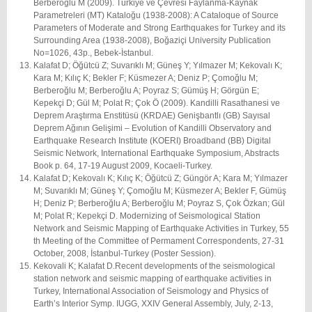
Berberoğlu M (2009). Türkiye ve Çevresi Faylanma-Kaynak
Parametreleri (MT) Kataloğu (1938-2008): A Cataloque of Source
Parameters of Moderate and Strong Earthquakes for Turkey and its
Surrounding Area (1938-2008), Boğaziçi University Publication
No=1026, 43p., Bebek-İstanbul.
Kalafat D; Öğütcü Z; Suvarıklı M; Güneş Y; Yılmazer M; Kekovalı K;
Kara M; Kılıç K; Bekler F; Küsmezer A; Deniz P; Çomoğlu M;
Berberoğlu M; Berberoğlu A; Poyraz S; Gümüş H; Görgün E;
Kepekçi D; Gül M; Polat R; Çok Ö (2009). Kandilli Rasathanesi ve
Deprem Araştırma Enstitüsü (KRDAE) Genişbantlı (GB) Sayısal
Deprem Ağının Gelişimi – Evolution of Kandilli Observatory and
Earthquake Research Institute (KOERI) Broadband (BB) Digital
Seismic Network, International Earthquake Symposium, Abstracts
Book p. 64, 17-19 August 2009, Kocaeli-Turkey.
Kalafat D; Kekovalı K; Kılıç K; Öğütcü Z; Güngör A; Kara M; Yılmazer
M; Suvarıklı M; Güneş Y; Çomoğlu M; Küsmezer A; Bekler F, Gümüş
H; Deniz P; Berberoğlu A; Berberoğlu M; Poyraz S, Çok Özkan; Gül
M; Polat R; Kepekçi D. Modernizing of Seismological Station
Network and Seismic Mapping of Earthquake Activities in Turkey, 55
th Meeting of the Committee of Permament Correspondents, 27-31
October, 2008, İstanbul-Turkey (Poster Session).
Kekovali K; Kalafat D.Recent developments of the seismological
station network and seismic mapping of earthquake activities in
Turkey, International Association of Seismology and Physics of
Earth’s Interior Symp. IUGG, XXIV General Assembly, July, 2-13,