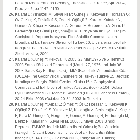
Eastern Mediterranean Geology, Thessaloniki, Greece, Apr. 2004,
Proc.,vol.3, pp.1147- 1150.
Kalafat D; Yılmazer M; Suvarıklı M; Güneş Y; Kekovalı K; Horasan G;
Öz G; Kılıç K; Püskülcü S; Özel N; Öğütçü Z; Kara M; Kafadar N;
Güngör A; Kılıçer F; Köseoğlu A; Görgün E; Berberoğlu A; Garip P;
Berberoğlu M; Gümüş H; Çomoğlu M. Türkiye’nin ilk Uydu İletişimli
Genişbantlı Deprem İstasyonu, First Satelite Communication
Broadband Earthquake Station of Turkey, 16. Uluslararası Jeofizik
Kongresi, Bildiri Özetleri Kitabı, Abstract Book, p.62-65, MTA Kültür
Sitesi, Ankara, 2004.
Kalafat D; Güneş Y; Kekovalı K 2003. 27 Mart 1975 ve 6 Temmuz
2003 Saros Körfezleri Depremleri (March 27, 1975 and July 06,
2003 Saros Bay Earthquakes), TMMOB Jeofizik Mühendisleri Odası
(UCEAT- The Geophysical Engineers of Turkey) Türkiye 15. Jeofizik
Kurultayı ve Sergisi Bildiri Özetleri Kitabı (15th Geophysical
Congress and Exhibition of Turkey Abstract Book) p.104, Dokuz
Eylül Üniversitesi S.E.Merkezi Salonları (DESEM Congress Center),
20-24 Ekim 2003 (October 20-24, 2003, in Turkish).
Kalafat D; Güneş Y; Arpat E; Ölmez Y; Öz G; Horasan G; Kekovalı K;
Öğütçü Z; Püskülcü S, Yılmazer M; Köseoğlu A; Berberoğlu A; Kılıçer
F; Kara M; Güngör A; Görgün, E; Gömeç A; Gümüş H; Berberoğlu M;
Deniz P; Kafadar N; Suvarıklı M. 2003. 1 Mayıs 2003 Bingöl
Depremi, TMMOB Jeofizik Mühendisleri Odası İç Batı Anadolu
(Eskişehir Civarı) Depremselliği ve Jeofizik Toplantısı Bildiri
Kitapçığı, s. 143-155, 2 Haziran 2003, Eskişehir (in Turkish).