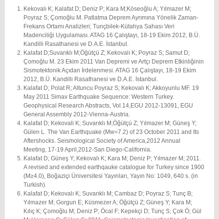
Kekovalı K; Kalafat D; Deniz P; Kara M;Köseoğlu A; Yılmazer M;
Poyraz S; Çomoğlu M. Patlatma Deprem Ayrımına Yönelik Zaman-
Frekans Ortamı Analizleri; Tunçbilek-Kütahya Sahası Veri
Madenciliği Uygulaması. ATAG 16 Çalıştayı, 18-19 Ekim 2012, B.Ü.
Kandilli Rasathanesi ve D.A.E. İstanbul.
Kalafat D;Suvarıklı M;Öğütçü Z; Kekovalı K; Poyraz S; Samut D;
Çomoğlu M. 23 Ekim 2011 Van Depremi ve Artçı Deprem Etkinliğinin
Sismotektonik Açıdan İrdelenmesi. ATAG 16 Çalıştayı, 18-19 Ekim
2012, B.Ü. Kandilli Rasathanesi ve D.A.E. İstanbul.
Kalafat D; Polat R; Altuncu Poyraz S; Kekovalı K; Akkoyunlu MF. 19
May 2011 Simav Earthquake Sequence: Western Turkey.
Geophysical Research Abstracts, Vol.14,EGU 2012-13091, EGU
General Assembly 2012-Vienna-Austria.
Kalafat D; Kekovali K; Suvarıklı M;Öğütçü Z; Yılmazer M; Güneş Y;
Gülen L. The Van Earthquake (Mw=7.2) of 23 October 2011 and Its
Aftershocks. Seismological Society of America,2012 Annual
Meeting, 17-19 April,2012-San Diego-California.
Kalafat D; Güneş Y; Kekovalı K; Kara M; Deniz P; Yılmazer M; 2011.
A revised and extended earthqauke catalogue for Turkey since 1900
(M≥4.0), Boğaziçi Üniversitesi Yayınları, Yayın No: 1049, 640 s. (in
Turkish).
Kalafat D; Kekovalı K; Suvarıklı M; Cambaz D; Poyraz S; Tunç B;
Yılmazer M; Gorgun E; Küsmezer A; Öğütçü Z; Güneş Y; Kara M;
Kılıç K; Çomoğlu M; Deniz P; Öcal F; Kepekçi D; Tunç S; Çok Ö; Gül