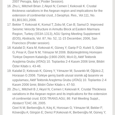
2007 Perugia, Italy ( Poster Session).
Zhu L; Mitchell Brian J; Akyol N; Cemen İ; Kekovali K. Crustal
thickness variations in the Aegean region and implications for the
extension of continental crust, J.Geophys. Res., Vol.111, No.
B1,B01301,2006.
Bekler T; Kekovali K; Komut T; Zobu M; Can B; Samut D. Improved
Seismic Velocity Structure in Armutlu Block at Eastern Marmara
Region, Turkey (S53A-1313), AGU Spring Meeting Supplement
(EOS), Abstracts, Vol. 87, No. 52, 11-15 December, 2006, San
Francisco (Poster session).
Kalafat D; Kara M; Kekovalı K; Güneş Y; Garip P D; Kuleli S, Gülen
G; Pınar A; Özel N M; Yılmazer M 2006. Bütünleştirilmiş Homojen
Türkiye Deprem Kataloğu (1900-2005; M≥4.0), Aktif Tektonik
Araştırma Grubu (ATAG) 10. Toplantısı 2-4 Kasım 2006 İzmir, Bildiri
Özler Kitabı s. 43-46.
Kalafat D; Kekovalı K; Güneş Y; Yılmazer M; Suvarıklı M; Öğütcü Z;
Horasan G 2006. Türkiye geniş bantlı ulusal sismik ağ tasarımı ve
uygulaması, Aktif Tektonik Araştırma Grubu (ATAG) 10. Toplantısı 2-4
Kasım 2006 İzmir, Bildiri Özler Kitabı s. 47-50.
Zhu L; Mitchell B J; Akyol N; Cemen I; Kekovali K. Crustal Thickness
variations in the Aegean region and its implications for the extension
of continental crust. EOS TRANS.AGU, 86: Fall Meeting Suppl.,
Abstarct T24C-06, 2005.
Ozel N M; Berberoğlu A; Kılıç K; Horosan G; Yılmazer M; Bekler F;
Köseoğlu A; Görgün E; Deniz P;Kekovalı K; Berberoğlu M; Güneş Y;