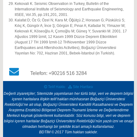
Kekovali K. Seismic Observation in Turkey, Bulletin of the
International Institute of Seismology and Earthquake Engineering,
IISEE, Vol.35, pp.191,201, 2001.
Kalafat D; Öz G; Özel N; Kara M; Öğütçü Z; Horasan G; Püskülcü S;
Kılıç K, Güngör A; İnce Ş; Görgün E; Pınar A; Kafadar N; Ylmazer M;
Kekovalı K; Köseoğlu A; Çomoğlu M; Güneş Y; Suvarıklı M. 2001. 17
Ağustos 1999 İzmit, 12 Kasım 1999 Düzce Deprem Etkinlikleri
(August 17 TH 1999 İzmit-12 THNovember 1999 Düzce
Earthquakes and Aftershocks Activities), Boğaziçi Üniversitesi
Yayınları No: 702, Haziran 2001, Bebek-İstanbul (in Turkish).
Telefon: +90216 516 3284
Telif Hakkı
Site Haritası
Değerli ziyaretçiler; Sitemizde yayımlanan her türlü bilgi, veri ve deprem bilgisi
içeren haritalara ilişkin telif hakları münhasıran Boğaziçi Üniversitesi
Rektörlüğü’ne ait olup, Boğaziçi Üniversitesi Kandilli Rasathanesi ve Deprem
Araştırma Enstitüsü Bölgesel Deprem-Tsunami İzleme ve Değerlendirme
Merkezi kaynak gösterilerek kullanılabilir. Söz konusu bilgi, veri ve deprem
bilgisi içeren haritalar Boğaziçi Üniversitesi Rektörlüğü’nün yazılı izni ve onayı
olmadan herhangi bir şekilde ticari amaçlı kullanılamaz.
BDTİM © 2017 Tüm hakları saklıdır.