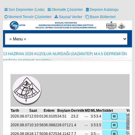
Son Depremler (Liste)
Otomatik Çözümler
Deprem Katalogu
Moment Tensör Çözümleri
Sayısal Veriler
Basın Bültenleri
18 TEMMUZ 2026 GÜLÜMUŞAĞI-(MALATYA) M:5.0 DEPREMİ ÖN
13 HAZİRAN 2026 KUZOLUK-NURDAĞI (GAZİANTEP) M:4.5 DEPREMİ ÖN
DEĞERLENDİRME RAPORU
DEĞERLENDİRME RAPORU