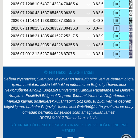
Telif Hakkı
Site Haritası
Değerli ziyaretçiler; Sitemizde yayımlanan her türlü bilgi, veri ve deprem bilgisi
içeren haritalara ilişkin telif hakları münhasıran Boğaziçi Üniversitesi
Rektörlüğü’ne ait olup, Boğaziçi Üniversitesi Kandilli Rasathanesi ve Deprem
Araştırma Enstitüsü Bölgesel Deprem-Tsunami İzleme ve Değerlendirme
Merkezi kaynak gösterilerek kullanılabilir. Söz konusu bilgi, veri ve deprem
bilgisi içeren haritalar Boğaziçi Üniversitesi Rektörlüğü’nün yazılı izni ve onayı
olmadan herhangi bir şekilde ticari amaçlı kullanılamaz.
BDTİM © 2017 Tüm hakları saklıdır.
B.Ü. KRDAE BÖLGESEL DEPREM-TSUNAMI İZLEME VE DEĞERLENDIRME
MERKEZI