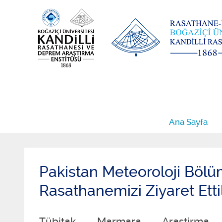
Ana Sayfa
Pakistan Meteoroloji Bölüm
Rasathanemizi Ziyaret Ettil
Tübitak Marmara Arastirma